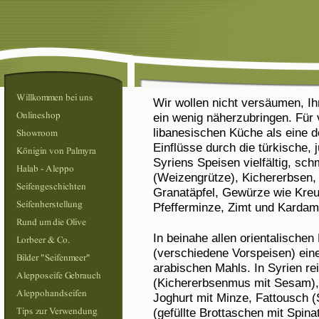
Wir wollen nicht versäumen, I
ein wenig näherzubringen. Für 
libanesischen Küche als eine d
Einflüsse durch die türkische,
Syriens Speisen vielfältig, schm
(Weizengrütze), Kichererbsen,
Granatäpfel, Gewürze wie Kre
Pfefferminze, Zimt und Kardam
In beinahe allen orientalische
(verschiedene Vorspeisen) eine
arabischen Mahls. In Syrien 
(Kichererbsenmus mit Sesam),
Joghurt mit Minze, Fattousch (
(gefüllte Brottaschen mit Spina