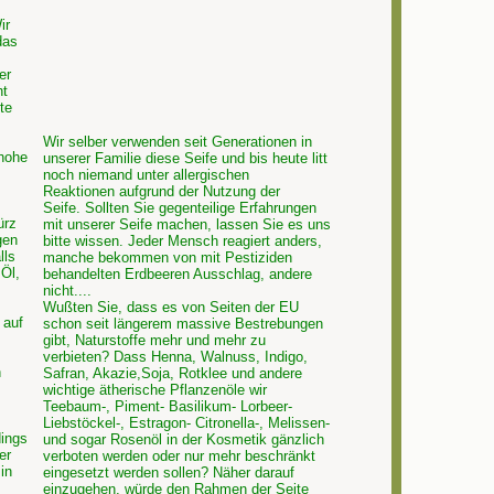
ir
das
er
ht
te
Wir selber verwenden seit Generationen in
 hohe
unserer Familie diese Seife und bis heute litt
noch niemand unter allergischen
Reaktionen aufgrund der Nutzung der
Seife. Sollten Sie gegenteilige Erfahrungen
ürz
mit unserer Seife machen, lassen Sie es uns
gen
bitte wissen. Jeder Mensch reagiert anders,
lls
manche bekommen von mit Pestiziden
 Öl,
behandelten Erdbeeren Ausschlag, andere
nicht....
Wußten Sie, dass es von Seiten der EU
 auf
schon seit längerem massive Bestrebungen
gibt, Naturstoffe mehr und mehr zu
verbieten? Dass Henna, Walnuss, Indigo,
h
Safran, Akazie,Soja, Rotklee und andere
wichtige ätherische Pflanzenöle wir
Teebaum-, Piment- Basilikum- Lorbeer-
Liebstöckel-, Estragon- Citronella-, Melissen-
dings
und sogar Rosenöl in der Kosmetik gänzlich
er
verboten werden oder nur mehr beschränkt
in
eingesetzt werden sollen? Näher darauf
einzugehen, würde den Rahmen der Seite