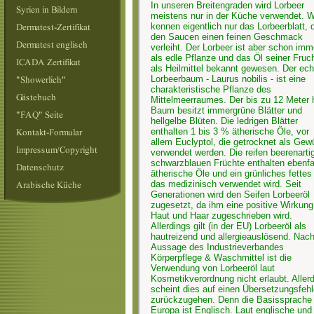
In unseren Breitengraden wird Lorbeer
meistens nur in der Küche verwendet. W
kennen eigentlich nur das Lorbeerblatt, 
den Saucen einen feinen Geschmack
verleiht. Der Lorbeer ist aber schon imm
als edle Pflanze und das Öl seiner Fruc
als Heilmittel bekannt gewesen. Der ech
Lorbeerbaum - Laurus nobilis - ist eine
charakteristische Pflanze des
Mittelmeerraumes. Der bis zu 12 Meter
Baum besitzt immergrüne Blätter und
hellgelbe Blüten. Die ledrigen Blätter
enthalten 1 bis 3 % ätherische Öle, vor
allem Euclyptol, die getrocknet als Gew
verwendet werden. Die reifen beerenarti
schwarzblauen Früchte enthalten ebenfa
ätherische Öle und ein grünliches fettes
das medizinisch verwendet wird. Seit
Generationen wird den Seifen Lorbeeröl
zugesetzt, da ihm eine positive Wirkung
Haut und Haar zugeschrieben wird.
Allerdings gilt (in der EU) Lorbeeröl als
hautreizend und allergieauslösend. Nac
Aussage des Industrieverbandes
Körperpflege & Waschmittel ist die
Verwendung von Lorbeeröl laut
Kosmetikverordnung nicht erlaubt. Aller
scheint dies auf einen Übersetzungsfehl
zurückzugehen. Denn die Basissprache 
Europa ist Englisch. Laut englische und