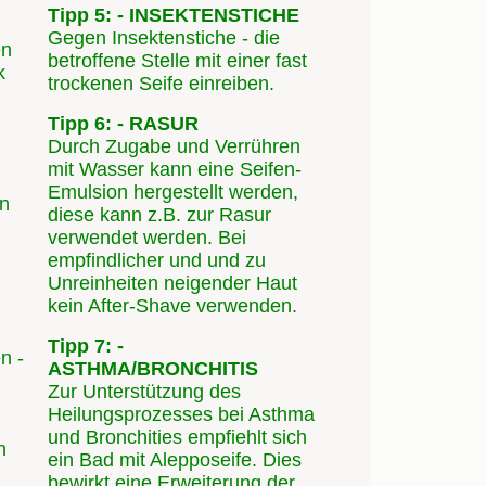
Tipp 5: - INSEKTENSTICHE
Gegen Insektenstiche - die
en
betroffene Stelle mit einer fast
k
trockenen Seife einreiben.
Tipp 6: - RASUR
Durch Zugabe und Verrühren
mit Wasser kann eine Seifen-
Emulsion hergestellt werden,
en
diese kann z.B. zur Rasur
verwendet werden. Bei
empfindlicher und und zu
Unreinheiten neigender Haut
kein After-Shave verwenden.
Tipp 7: -
n -
ASTHMA/BRONCHITIS
Zur Unterstützung des
Heilungsprozesses bei Asthma
und Bronchities empfiehlt sich
n
ein Bad mit Alepposeife. Dies
bewirkt eine Erweiterung der