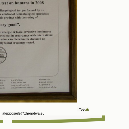
n | alepposeife@zhenobya.eu